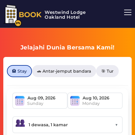
Westwind Lodge
BOOK
Oakland Hotel
Jelajahi Dunia Bersama Kami!
🏨 Stay
🚗 Antar-jemput bandara
🎯 Tur
Sunday
Monday
▼