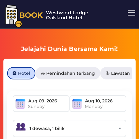
Westwind Lodge
BOOK
Oakland Hotel
Jelajahi Dunia Bersama Kami!
🏨 Hotel
🚗 Pemindahan terbang
🎯 Lawatan
Sunday
Monday
▼