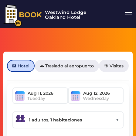
Westwind Lodge
BOOK
Oakland Hotel
🏨 Hotel
🚗 Traslado al aeropuerto
🎯 Visitas
Tuesday
Wednesday
▼